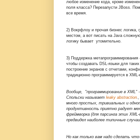
любое изменение кода, кроме изменен
поля класса? Перезапусти JBoss. Поме
все время.
2) Вокрфлоу и прочая бизнес логика, 
местом, а вот писать на Java сложну
логику бывает утомительно.
3) Поддержка метапрограммирования -
чтобы создавать DSL-языки для таких
построение экранов с отчетами, конфи
традиционно программируется в XML-
Вообще, "программирование в XML" 
Спольски называет
leaky abstraction
.
много простых, тривиальных и одноти
продуктивность приятно радует мен
фреймворка (для парсинга этих XML-
предвидел наиболее типичные случаи 
Но как только вам надо сделать чт