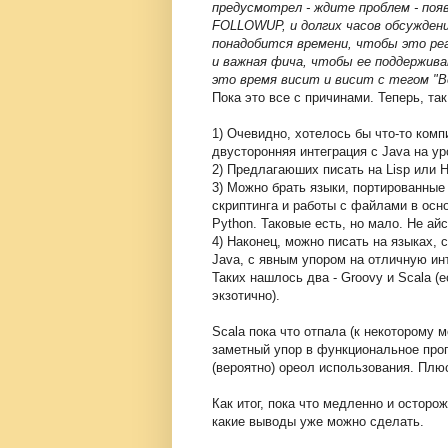
предусмотрел - ждите проблем - появ
FOLLOWUP, и долгих часов обсуждени
понадобится времени, чтобы это реа
и важная фича, чтобы ее поддерживат
это время висит и висит c тегом "Bei
Пока это все с причинами.
Теперь, так
1) Очевидно, хотелось бы что-то ком
двусторонняя интеграция с Java на у
2) Предлагаюших писать на Lisp или H
3) Можно брать языки, портированные 
скриптинга и работы с файлами в осн
Python. Таковые есть, но мало. Не айс
4) Наконец, можно писать на языках,
Java, с явным упором на отличную ин
Таких нашлось два - Groovy и Scala (
экзотично).
Scala пока что отпала (к некоторому 
заметный упор в функциональное прог
(вероятно) ореол использования. Плюс
Как итог, пока что медленно и осторо
какие выводы уже можно сделать.