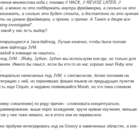
ления множества кода с тегами // HACK, // REVISE LATER, //
й, а можно ли это поддержать внутри фреймворка, а сколько на это
лизовать, а сколько это будет стоить, а достаточно ли это нужная
ь на уровне фреймворка, и прочее, и прочее. А Тикет в джире все
ng investigated".
 какой у нас есть выбор?
пилирующееся в Java-байткод. Лучше конечно, чтобы была полная
ровне байткода JVM.
askell в команде не нашлось
.
под JVM - JRuby, Jython. Jython мы используем кое-где, но только для
овном. Имело бы смысл, если бы кто-то из нас хорошо знал Ruby или
.
 специально написанных под JVM, с синтаксисом, более похожим на
теграцию с ней, но перенявших фишки языков из предыдущих пунктов.
есть еще Clojure, и недавно появившийся Morah, но это пока слишком
моему сожалению) по ряду причин - сложновата концептуально,
раммирование, выше порог вхождения, круче кривая изучения, меньше
ов у нее тоже немало, но в итоге они не перевесили.
жно пробуем интегрировать код на Groovy в намеченных областях, и кое-