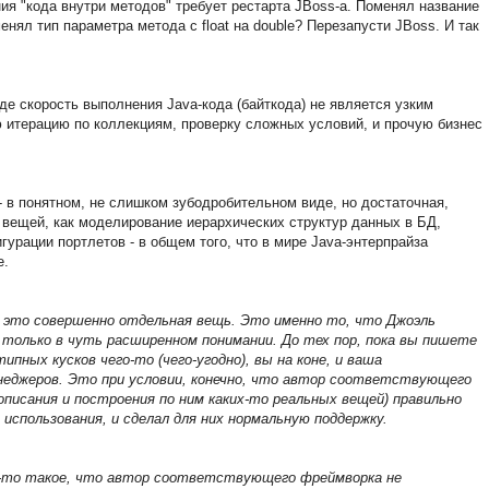
ия "кода внутри методов" требует рестарта JBoss-a.
Поменял название
нял тип параметра метода с float на double? Перезапусти JBoss. И так
где скорость выполнения Java-кода (байткода) не является узким
ю итерацию по коллекциям, проверку сложных условий, и прочую бизнес
 в понятном, не слишком зубодробительном виде, но достаточная,
 вещей, как моделирование иерархических структур данных в БД,
гурации портлетов - в общем того, что в мире Java-энтерпрайза
e.
- это совершенно отдельная вещь. Это именно то, что Джоэль
, только в чуть расширенном понимании. До тех пор, пока вы пишете
пных кусков чего-то (чего-угодно), вы на коне, и ваша
еджеров. Это при условии, конечно, что автор соответствующего
описания и построения по ним каких-то реальных вещей) правильно
использования, и сделал для них нормальную поддержку.
о-то такое, что автор соответствующего фреймворка не