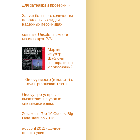
Для затравки и проверки :)
Запуск большого количества
параллельных задач в
надежных песочницах
sun.misc.Unsafe - немного
магии вокруг JVM
Мартин
Фаулер,
Шаблоны
корпоративны
х приложений
Groovy вместе (и вместо) c
Java в production. Part 1
Groovy - регулярные
выражения на уровне
синтаксиса языка
Zettaset in Top-10 Coolest Big
Data startups 2012
addconf 2011 - долгое
послевкусие