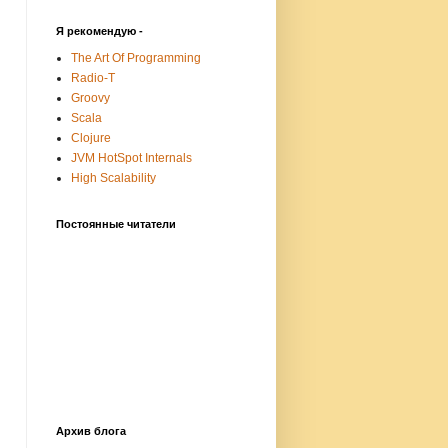
Я рекомендую -
The Art Of Programming
Radio-T
Groovy
Scala
Clojure
JVM HotSpot Internals
High Scalability
Постоянные читатели
Архив блога