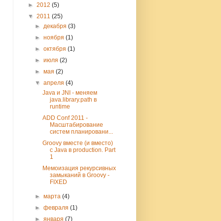
►
2012
(5)
▼
2011
(25)
►
декабря
(3)
►
ноября
(1)
►
октября
(1)
►
июля
(2)
►
мая
(2)
▼
апреля
(4)
Java и JNI - меняем
java.library.path в
runtime
ADD Conf 2011 -
Масштабирование
систем планировани...
Groovy вместе (и вместо)
c Java в production. Part
1
Мемоизация рекурсивных
замыканий в Groovy -
FIXED
►
марта
(4)
►
февраля
(1)
►
января
(7)