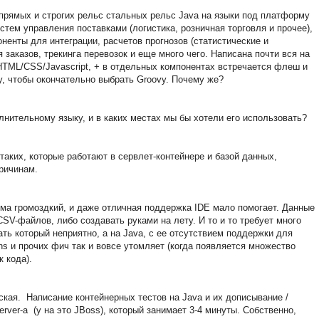
прямых и строгих рельс стальных рельс Java на языки под платформу
тем управления поставками (логистика, розничная торговля и прочее),
ненты для интеграции, расчетов прогнозов (статистические и
 заказов, трекинга перевозок и еще много чего. Написана почти вся на
 HTML/CSS/Javascript, + в отдельных компонентах встречается флеш и
у, чтобы окончательно выбрать Groovy. Почему же?
лнительному языку, и в каких местах мы бы хотели его использовать?
 таких, которые работают в сервлет-контейнере и базой данных,
ричинам.
сьма громоздкий, и даже отличная поддержка IDE мало помогает.
Данные
CSV-файлов, либо создавать руками на лету. И то и то требует много
ать который неприятно, а на Java, с ее отсутствием поддержки для
ns и прочих фич так и вовсе утомляет (к
огда появляется множество
к кода).
кая. Написание контейнерных тестов на Java и их дописывание /
erver-a (у на это JBoss), который занимает 3-4 минуты. Собственно,