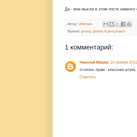
Да - мои мысли в этом посте немного 
Автор:
Unknown
Ярлыки:
groovy
,
groovy in java project
1 комментарий:
Николай Мишин
10 ноября 2012 
отлично, груви - классная штука
Ответить