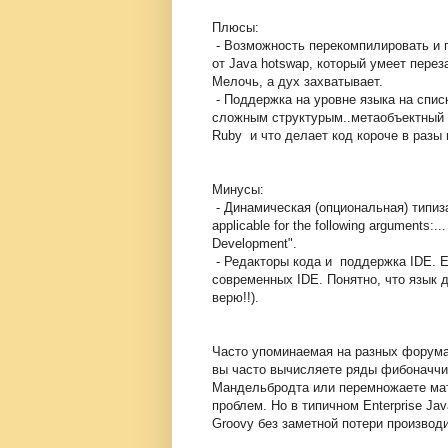
Плюсы:
- Возможность перекомпилировать и п
от Java hotswap, который умеет перез
Мелочь, а дух захватывает.
- Поддержка на уровне языка на спис
сложным структурым..метаобъектный п
Ruby и что делает код короче в разы 
Минусы:
- Динамическая (опциональная) типиза
applicable for the following arguments
Development".
- Редакторы кода и поддержка IDE. Е
современных IDE. Понятно, что язык ди
верю!!).
Часто упоминаемая на разных форумах 
вы часто вычисляете ряды фибоначчи 
Мандельбродта или перемножаете матр
проблем. Но в типичном Enterprise Ja
Groovy без заметной потери производ