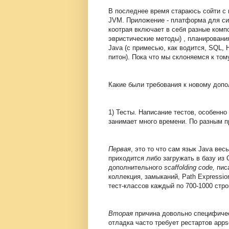
В последнее время стараюсь сойти с 
JVM. Приложение - платформа для сис
коотрая включает в себя разные компо
эвристические методы) , планирования
Java (с примесью, как водится, SQL,
питон). Пока что мы склоняемся к том
Какие были требования к новому допо
1) Тесты. Написание тестов, особенно
занимает много времени. По разным п
Первая
, это то что сам язык Java ве
приходится либо загружать в базу из 
дополнительного
scaffolding code,
пис
коллекция, замыканий, Path Expressio
тест-классов каждый по 700-1000 стро
Вторая
причина довольно
специфичес
отладка часто требует рестартов apps