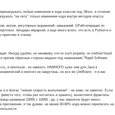
ерезагружать любые изменения в коде классов под JBoss, в отличие
агружать "на лету" только изменения кода внутри методов класса.
ков, мэпов, регулярных выражений, замыканий, GPath-итерации по
ротокол, билдеры иерархий, и еще много всего, что есть в Python-e и
и приятнее в чтении.
ция. Иногда удобно, но ненавижу эти no such property, no method found
:... и прочие обратные стороны медали под назвнанием "Rapid Software
сть, и неплохая - но намного, НАМНОГО хуже чем для Java в
намический и многого не накрутишь..но все же (JetBrains - я в вас
и в блогах "низкая скорость выполнения" - не знаю, не заметил. Если
(вместо того, чтобы раз посчитать и хранить), вычисляете фракталы
ицы размером 10000 х 10000 - да, у вас вероятно будет много
va приложении, я так думаю, не менее 60-80% кода можно переписать на
ительности.